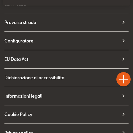
Contatti
SEAT Italia
Configuratore
Prova su strada
Configuratore
EU Data Act
Test
Chiama
Informaz
WhatsA
Drive
Dichiarazione di accessibilità
Informazioni legali
Cookie Policy
Privacy policy