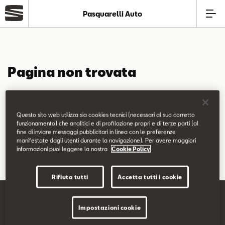
Pasquarelli Auto
Azienda
Pagina non trovata
Modelli
La pagina richiesta non è stata trovata.
Offerte
Questo sito web utilizza sia cookies tecnici (necessari al suo corretto
Puoi continuare a esplorare il sito usando il menù di navigazione
funzionamento) che analitici e di profilazione propri e di terze parti (al
fine di inviare messaggi pubblicitari in linea con le preferenze
qui sopra.
Service
manifestate dagli utenti durante la navigazione). Per avere maggiori
informazioni puoi leggere la nostra
Cookie Policy
Business
Rifiuta tutti
Accetta tutti i cookie
SEAT Usato Certificato
Impostazioni cookie