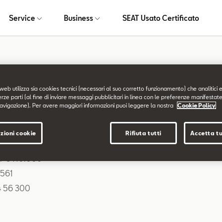
Service
Business
SEAT Usato Certificato
mazioni legali
web utilizza sia cookies tecnici (necessari al suo corretto funzionamento) che analitici e
erze parti (al fine di inviare messaggi pubblicitari in linea con le preferenze manifestate
avigazione). Per avere maggiori informazioni puoi leggere la nostra
Cookie Policy
 Auto Srl.
 via Piane S.Angelo, 202 - San Salvo (CH)
zioni cookie
Rifiuta tutti
Accetta tu
: 01425470695
V. € 110.000
 561
4 56 300