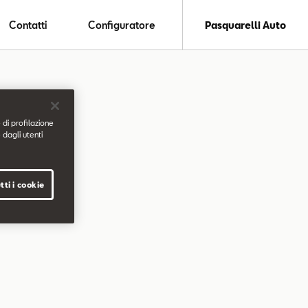
Contatti
Configuratore
Pasquarelli Auto
 di profilazione
 dagli utenti
tti i cookie