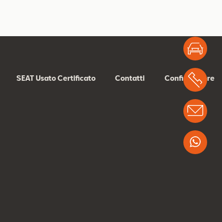
Test
SEAT Usato Certificato
Contatti
Configuratore
Chi
Info
Wha