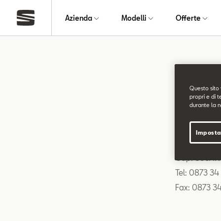
Azienda
Modelli
Offerte
Infor
Questo sito 
propri e di t
durante la n
Pasquarelli
Sede legale:
Imposta
Partita Iva
Cap. Soc. I.
Tel: 0873 34
Fax: 0873 3