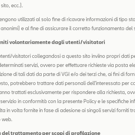
sito, ecc.).
engono utilizzati al solo fine di ricavare informazioni di tipo sta
anonimi) e al fine di assicurare il corretto funzionamento del s
rniti volontariamente dagli utenti/visitatori
tenti/visitatori collegandosi a questo sito inviino propri dati 
terminati servizi, ovvero per effettuare richieste via posta ele
zione di tali dati da parte di VGI e/o dei terzi che, ai fini di for
iesto, potrebbero trattare dati personali dell’interessato per c
ranno trattati esclusivamente per rispondere alla richiesta, ov
 servizio in conformità con la presente Policy e le specifiche i
ta in volta fornite in fase di adesione ai singoli servizi forniti tr
o web.
à del trattamento per scopi di profilazione