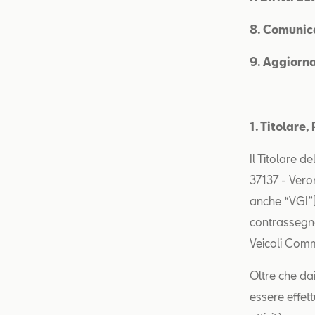
8. Comunica
9. Aggiorna
1. Titolare
Il Titolare d
37137 - Vero
anche “VGI”),
contrassegn
Veicoli Comm
Oltre che dai
essere effett