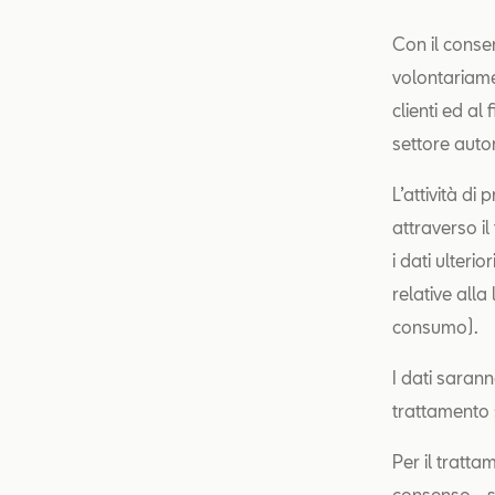
Con il consen
volontariamen
clienti ed al
settore autom
L’attività di
attraverso il
i dati ulteri
relative alla
consumo).
I dati sarann
trattamento s
Per il tratta
consenso - sp