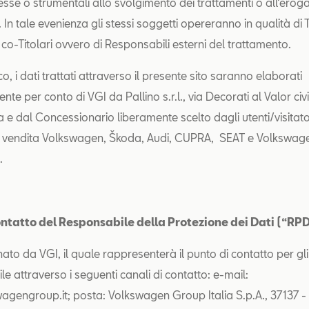
esse o strumentali allo svolgimento dei trattamenti o all’erog
i. In tale evenienza gli stessi soggetti opereranno in qualità di T
co-Titolari ovvero di Responsabili esterni del trattamento.
co, i dati trattati attraverso il presente sito saranno elaborati
nte per conto di VGI da Pallino s.r.l., via Decorati al Valor civi
 e dal Concessionario liberamente scelto dagli utenti/visitato
i vendita Volkswagen, Škoda, Audi, CUPRA, SEAT e Volkswage
.
contatto del Responsabile della Protezione dei Dati (“RP
ato da VGI, il quale rappresenterà il punto di contatto per gli 
le attraverso i seguenti canali di contatto: e-mail:
engroup.it; posta: Volkswagen Group Italia S.p.A., 37137 -