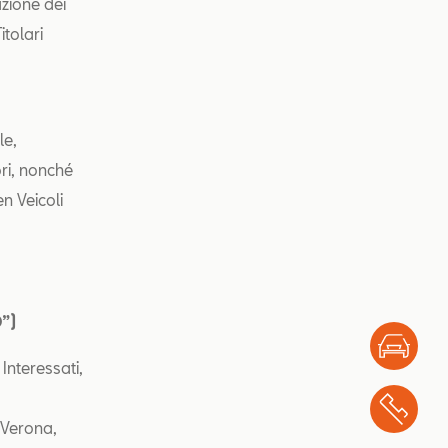
azione dei
itolari
le,
ri, nonché
n Veicoli
D”)
Test
Interessati,
Chi
 Verona,