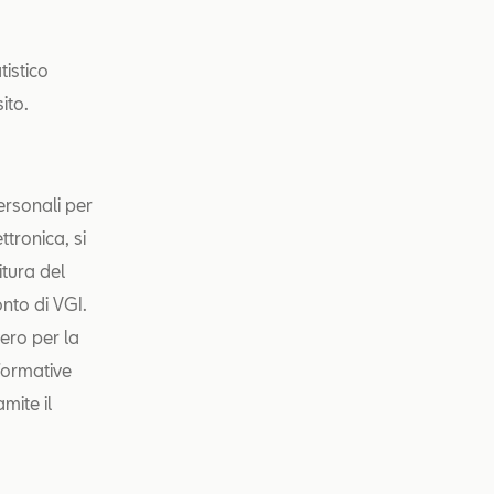
tistico
ito.
personali per
ttronica, si
nitura del
onto di VGI.
vero per la
nformative
amite il