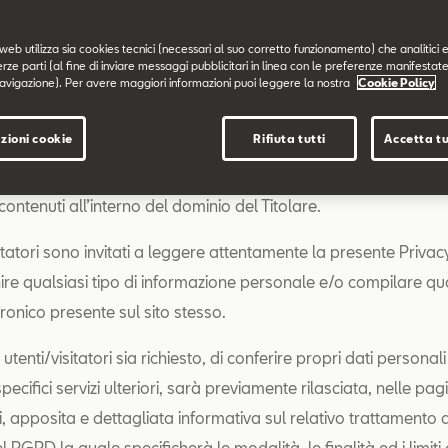
 indicato è di titolarità di Volkswagen Group Italia S.p.A. (soc
web utilizza sia cookies tecnici (necessari al suo corretto funzionamento) che analitici e
erze parti (al fine di inviare messaggi pubblicitari in linea con le preferenze manifestate
à di direzione e coordinamento di Volkswagen AG).
avigazione). Per avere maggiori informazioni puoi leggere la nostra
Cookie Policy
 è resa da Volkswagen Group Italia S.p.A. in qualità di Titolar
zioni cookie
Rifiuta tutti
Accetta tu
 esclusivamente per il sito sopra menzionato e non anche per a
ine/spazi di titolarità di Terzi eventualmente consultati dall’ut
 contenuti all’interno del dominio del Titolare.
sitatori sono invitati a leggere attentamente la presente Privac
nire qualsiasi tipo di informazione personale e/o compilare q
ronico presente sul sito stesso.
utenti/visitatori sia richiesto, di conferire propri dati personali 
ecifici servizi ulteriori, sarà previamente rilasciata, nelle pagi
zi, apposita e dettagliata informativa sul relativo trattamento a
del RGPD la quale specificherà le modalità, le finalità ed i limiti 