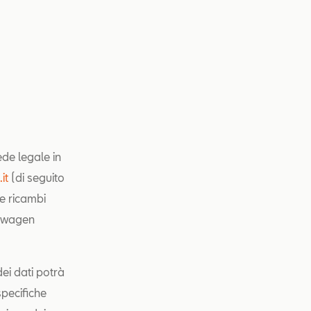
ede legale in
it
(di seguito
 e ricambi
kswagen
dei dati potrà
specifiche