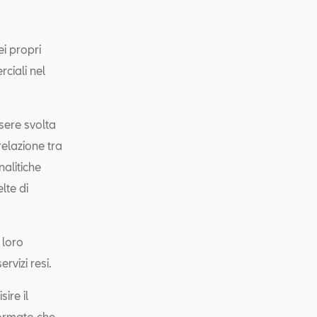
ei propri
rciali nel
ssere svolta
relazione tra
nalitiche
lte di
 loro
rvizi resi.
ire il
formato che