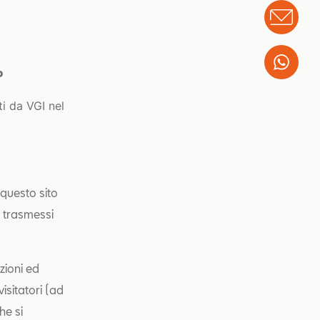
Info
Wha
o
ti da VGI nel
 questo sito
i trasmessi
zioni ed
visitatori (ad
he si