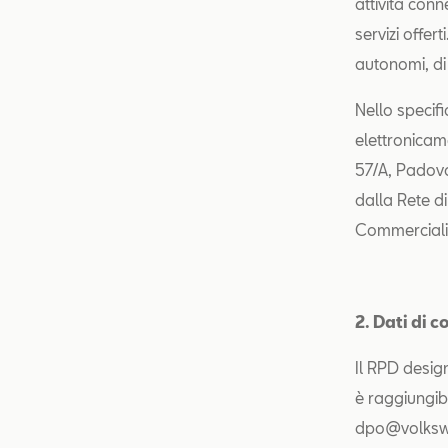
attività conn
servizi offert
autonomi, di 
Nello specifi
elettronicame
57/A, Padova
dalla Rete d
Commerciali
2. Dati di 
Il RPD design
è raggiungibi
dpo@volkswag