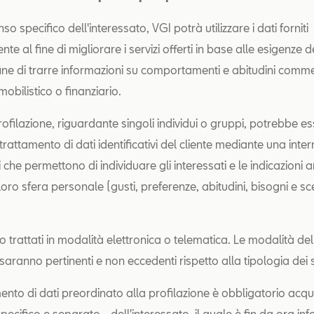
so specifico dell'interessato, VGI potrà utilizzare i dati forniti
te al fine di migliorare i servizi offerti in base alle esigenze d
 fine di trarre informazioni su comportamenti e abitudini comme
obilistico o finanziario.
 profilazione, riguardante singoli individui o gruppi, potrebbe e
 trattamento di dati identificativi del cliente mediante una inter
ori che permettono di individuare gli interessati e le indicazioni a
 loro sfera personale (gusti, preferenze, abitudini, bisogni e sce
o trattati in modalità elettronica o telematica. Le modalità del
aranno pertinenti e non eccedenti rispetto alla tipologia dei se
mento di dati preordinato alla profilazione è obbligatorio acquis
ecifico e separato - dell'interessato, il quale è fin da ora in