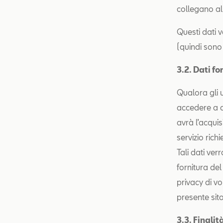
collegano al 
Questi dati v
(quindi sono 
3
.
2. Dati fo
Qualora gli u
accedere a de
avrà l’acquisi
servizio rich
Tali dati ver
fornitura del
privacy di vol
presente sit
3.3. Finalit