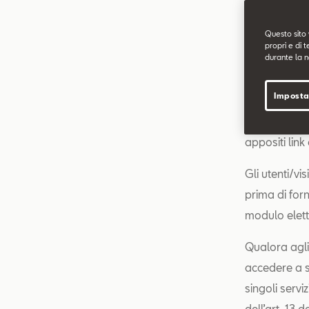
Il sito sopra
Questo sito 
propri e di t
alla attivit
durante la n
L’informativa
Imposta
trattamento,
o sezioni/pag
appositi link
Gli utenti/vi
prima di for
modulo elett
Qualora agli 
accedere a sp
singoli servi
dell’art. 13 