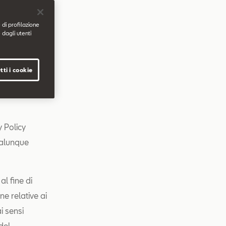
ietà soggetta
 di profilazione
 dagli utenti
e del
tti i cookie
ltri siti web
ente tramite
y Policy
ualunque
al fine di
ne relative ai
i sensi
del