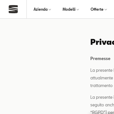
Azienda
Modelli
Offerte
Priva
Premesse
La presente P
attualmente r
trattamento d
La presente 
seguito anch
“RGPD”) per i