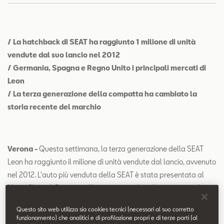
Contatti
Configuratore
/ La hatchback di SEAT ha raggiunto 1 milione di unità
vendute dal suo lancio nel 2012
/ Germania, Spagna e Regno Unito i principali mercati di
Leon
/ La terza generazione della compatta ha cambiato la
storia recente del marchio
Verona -
Questa settimana, la terza generazione della SEAT
Leon ha raggiunto il milione di unità vendute dal lancio, avvenuto
nel 2012. L'auto più venduta della SEAT è stata presentata al
Motor Show di Parigi quell'anno e poco dopo ha raggiunto il
mercato con un design completamente rinnovato. Grazie alla
Questo sito web utilizza sia cookies tecnici (necessari al suo corretto
"formula Leon", basata su design e funzionalità, Leon divenne il
funzionamento) che analitici e di profilazione propri e di terze parti (al