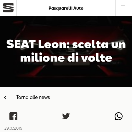
Pasquarelli Auto
Azienda
SEAT Leon: scelta un
Modelli
milione di volte
Offerte
Service
Torna alle news
Business
SEAT Usato Certificato
29.07.2019