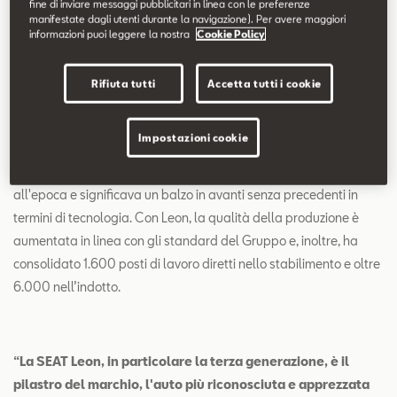
modello più venduto della gamma SEAT, superando il dominio
fine di inviare messaggi pubblicitari in linea con le preferenze
manifestate dagli utenti durante la navigazione). Per avere maggiori
detenuto da Ibiza negli ultimi 30 anni.
informazioni puoi leggere la nostra
Cookie Policy
Rifiuta tutti
Accetta tutti i cookie
Progettata, sviluppata e prodotta a Martorell, l'attuale
generazione di Leon è stata costruita sin dall'inizio sulla
Impostazioni cookie
piattaforma modulare MQB del Gruppo Volkswagen. Questa
piattaforma prevedeva un investimento di 800 milioni di euro
all'epoca e significava un balzo in avanti senza precedenti in
termini di tecnologia. Con Leon, la qualità della produzione è
aumentata in linea con gli standard del Gruppo e, inoltre, ha
consolidato 1.600 posti di lavoro diretti nello stabilimento e oltre
6.000 nell’indotto.
“La SEAT Leon, in particolare la terza generazione, è il
pilastro del marchio, l'auto più riconosciuta e apprezzata