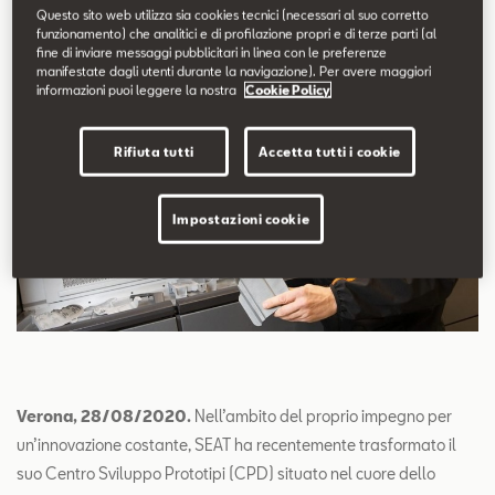
Questo sito web utilizza sia cookies tecnici (necessari al suo corretto
funzionamento) che analitici e di profilazione propri e di terze parti (al
fine di inviare messaggi pubblicitari in linea con le preferenze
manifestate dagli utenti durante la navigazione). Per avere maggiori
informazioni puoi leggere la nostra
Cookie Policy
Rifiuta tutti
Accetta tutti i cookie
Impostazioni cookie
Verona, 28/08/2020.
Nell’ambito del proprio impegno per
un’innovazione costante, SEAT ha recentemente trasformato il
suo Centro Sviluppo Prototipi (CPD) situato nel cuore dello