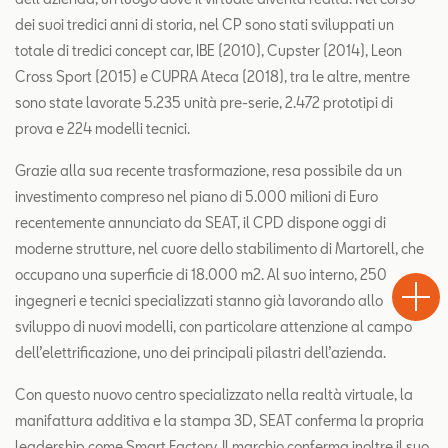
dei suoi tredici anni di storia, nel CP sono stati sviluppati un
totale di tredici concept car, IBE (2010), Cupster (2014), Leon
Cross Sport (2015) e CUPRA Ateca (2018), tra le altre, mentre
sono state lavorate 5.235 unità pre-serie, 2.472 prototipi di
prova e 224 modelli tecnici.
Grazie alla sua recente trasformazione, resa possibile da un
investimento compreso nel piano di 5.000 milioni di Euro
recentemente annunciato da SEAT, il CPD dispone oggi di
moderne strutture, nel cuore dello stabilimento di Martorell, che
Test
Chiama
Informaz
WhatsA
occupano una superficie di 18.000 m2. Al suo interno, 250
Drive
ingegneri e tecnici specializzati stanno già lavorando allo
sviluppo di nuovi modelli, con particolare attenzione al campo
dell’elettrificazione, uno dei principali pilastri dell’azienda.
Con questo nuovo centro specializzato nella realtà virtuale, la
manifattura additiva e la stampa 3D, SEAT conferma la propria
leadership come Smart Factory. Il marchio conferma inoltre il suo