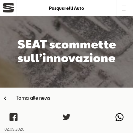
Pasquarelli Auto
Azienda
SEAT scommette
Modelli
sull’innovazione
Offerte
Service
Torna alle news
Business
SEAT Usato Certificato
02.09.2020