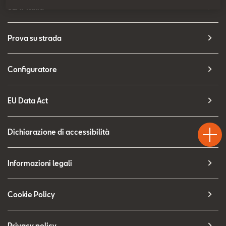
Contatti
SEAT Italia
Configuratore
Prova su strada
Configuratore
EU Data Act
Test
Chiama
Informaz
WhatsA
Drive
Dichiarazione di accessibilità
Informazioni legali
Cookie Policy
Privacy policy