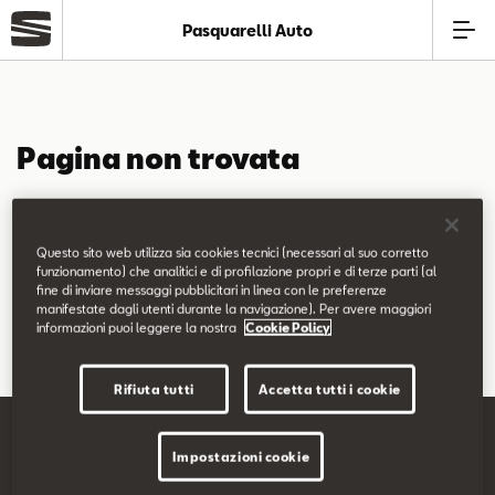
Pasquarelli Auto
Azienda
Pagina non trovata
Modelli
La pagina richiesta non è stata trovata.
Offerte
Questo sito web utilizza sia cookies tecnici (necessari al suo corretto
Puoi continuare a esplorare il sito usando il menù di navigazione
funzionamento) che analitici e di profilazione propri e di terze parti (al
fine di inviare messaggi pubblicitari in linea con le preferenze
qui sopra.
Service
manifestate dagli utenti durante la navigazione). Per avere maggiori
informazioni puoi leggere la nostra
Cookie Policy
Business
Rifiuta tutti
Accetta tutti i cookie
SEAT Usato Certificato
Impostazioni cookie