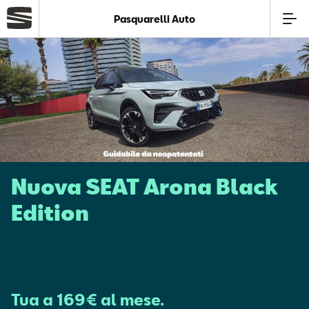
Pasquarelli Auto
Azienda
Modelli
Offerte
Nuova SEAT Arona Black
Service
Edition
Business
SEAT Usato Certificato
Tua a 169€ al mese.