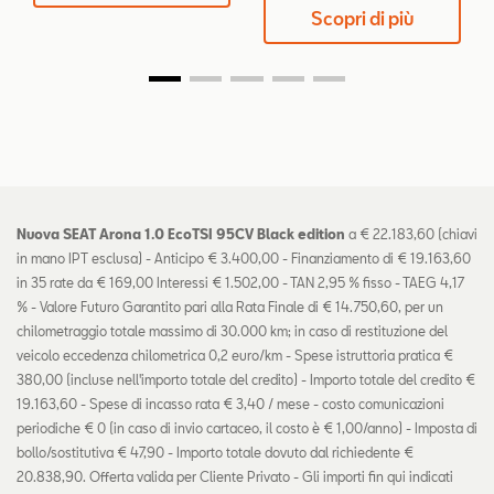
Scopri di più
Nuova SEAT Arona 1.0 EcoTSI 95CV Black edition
a € 22.183,60 (chiavi
in mano IPT esclusa) - Anticipo € 3.400,00 - Finanziamento di € 19.163,60
in 35 rate da € 169,00 Interessi € 1.502,00 - TAN 2,95 % fisso - TAEG 4,17
% - Valore Futuro Garantito pari alla Rata Finale di € 14.750,60, per un
chilometraggio totale massimo di 30.000 km; in caso di restituzione del
veicolo eccedenza chilometrica 0,2 euro/km - Spese istruttoria pratica €
380,00 (incluse nell'importo totale del credito) - Importo totale del credito €
19.163,60 - Spese di incasso rata € 3,40 / mese - costo comunicazioni
periodiche € 0 (in caso di invio cartaceo, il costo è € 1,00/anno) - Imposta di
bollo/sostitutiva € 47,90 - Importo totale dovuto dal richiedente €
20.838,90. Offerta valida per Cliente Privato - Gli importi fin qui indicati