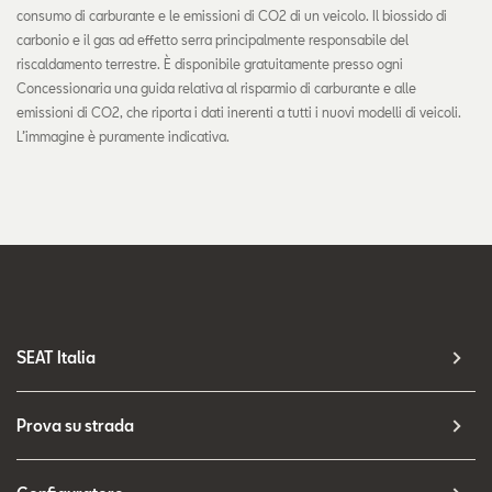
consumo di carburante e le emissioni di CO2 di un veicolo. Il biossido di
carbonio e il gas ad effetto serra principalmente responsabile del
riscaldamento terrestre. È disponibile gratuitamente presso ogni
Concessionaria una guida relativa al risparmio di carburante e alle
emissioni di CO2, che riporta i dati inerenti a tutti i nuovi modelli di veicoli.
L’immagine è puramente indicativa.
SEAT Italia
Prova su strada