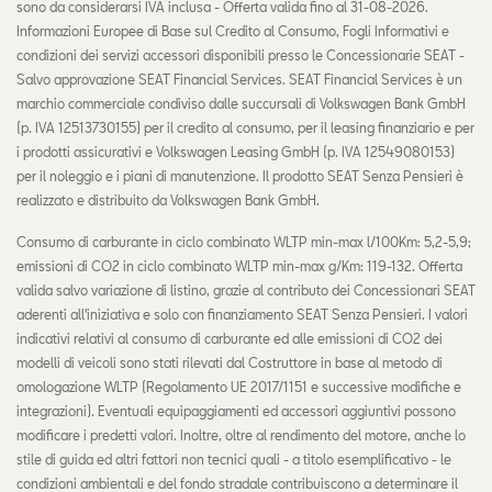
sono da considerarsi IVA inclusa - Offerta valida fino al 31-08-2026.
Informazioni Europee di Base sul Credito al Consumo, Fogli Informativi e
condizioni dei servizi accessori disponibili presso le Concessionarie SEAT -
Salvo approvazione SEAT Financial Services. SEAT Financial Services è un
marchio commerciale condiviso dalle succursali di Volkswagen Bank GmbH
(p. IVA 12513730155) per il credito al consumo, per il leasing finanziario e per
i prodotti assicurativi e Volkswagen Leasing GmbH (p. IVA 12549080153)
per il noleggio e i piani di manutenzione. Il prodotto SEAT Senza Pensieri è
realizzato e distribuito da Volkswagen Bank GmbH.
Consumo di carburante in ciclo combinato WLTP min-max l/100Km: 5,2-5,9;
emissioni di CO2 in ciclo combinato WLTP min-max g/Km: 119-132. Offerta
valida salvo variazione di listino, grazie al contributo dei Concessionari SEAT
aderenti all'iniziativa e solo con finanziamento SEAT Senza Pensieri. I valori
indicativi relativi al consumo di carburante ed alle emissioni di CO2 dei
modelli di veicoli sono stati rilevati dal Costruttore in base al metodo di
omologazione WLTP (Regolamento UE 2017/1151 e successive modifiche e
integrazioni). Eventuali equipaggiamenti ed accessori aggiuntivi possono
modificare i predetti valori. Inoltre, oltre al rendimento del motore, anche lo
stile di guida ed altri fattori non tecnici quali - a titolo esemplificativo - le
condizioni ambientali e del fondo stradale contribuiscono a determinare il