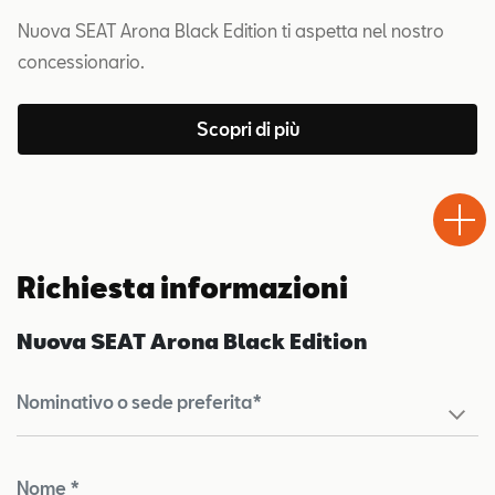
Nuova SEAT Arona Black Edition ti aspetta nel nostro
concessionario.
Scopri di più
Test
Chiama
Informaz
WhatsA
Drive
Richiesta informazioni
Nuova SEAT Arona Black Edition
Nominativo o sede preferita*
Nome *